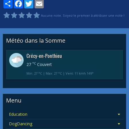
Partager
Facebook
Twitter
Email
Aucune note. Soyez le premier à attribuer une note !
Météo dans la Somme
Crécy-en-Ponthieu
°C
27
Couvert
Min: 27 °C | Max: 27 °C | Vent: 11 kmh 149°
Menu
Education
DogDancing