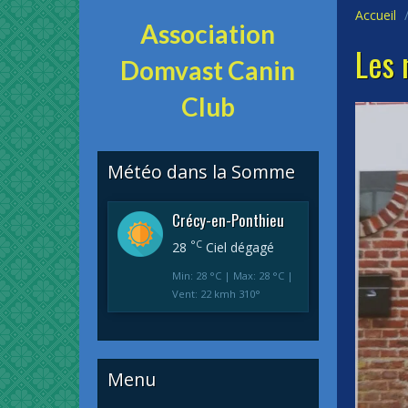
Accueil
Association
Les
Domvast Canin
Club
Météo dans la Somme
Crécy-en-Ponthieu
°C
28
Ciel dégagé
Min: 28 °C | Max: 28 °C |
Vent: 22 kmh 310°
Menu