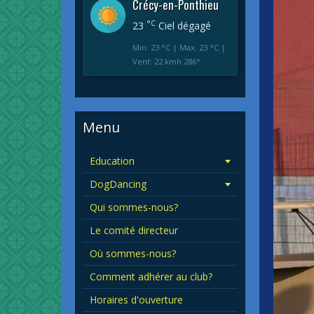
Crécy-en-Ponthieu
°C
23
Ciel dégagé
Min: 23 °C | Max: 23 °C |
Vent: 22 kmh 286°
Menu
Education
DogDancing
Qui sommes-nous?
Le comité directeur
Où sommes-nous?
Comment adhérer au club?
Horaires d'ouverture