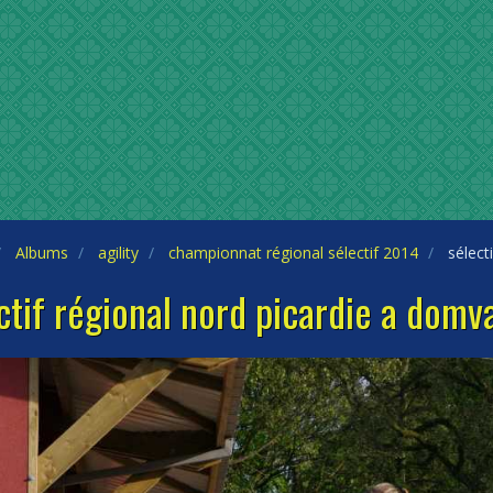
Albums
agility
championnat régional sélectif 2014
sélecti
ctif régional nord picardie a domv