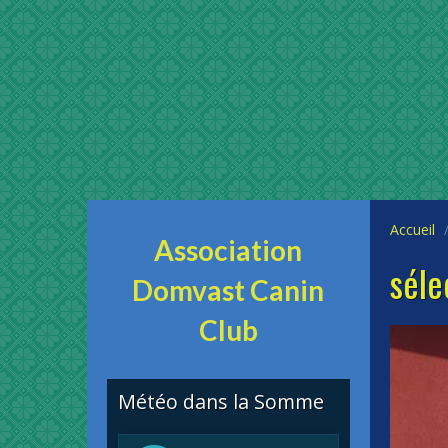
Accueil
Association
séle
Domvast Canin
Club
Météo dans la Somme