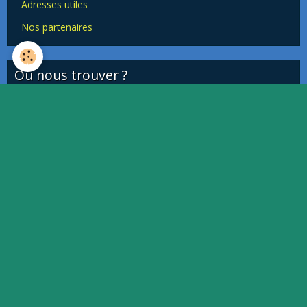
Adresses utiles
Nos partenaires
Où nous trouver ?
This page can't load Google Maps correctly.
OK
Do you own this website?
Quiz