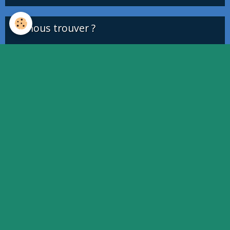
Où nous trouver ?
This page can't load Google Maps correctly.
OK
Do you own this website?
Quiz
Quiz