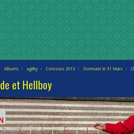
Albums
agility
Concours 2013
Domvast le 31 Mars
Cl
de et Hellboy