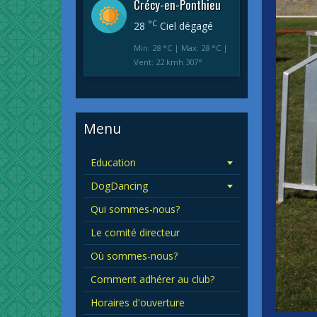
Crécy-en-Ponthieu
°C
28
Ciel dégagé
Min: 28 °C | Max: 28 °C |
Vent: 22 kmh 307°
Menu
Education
DogDancing
Qui sommes-nous?
Le comité directeur
Où sommes-nous?
Comment adhérer au club?
Horaires d'ouverture