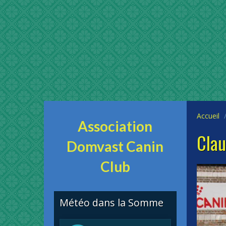
Accueil
Association
Clau
Domvast Canin
Club
Météo dans la Somme