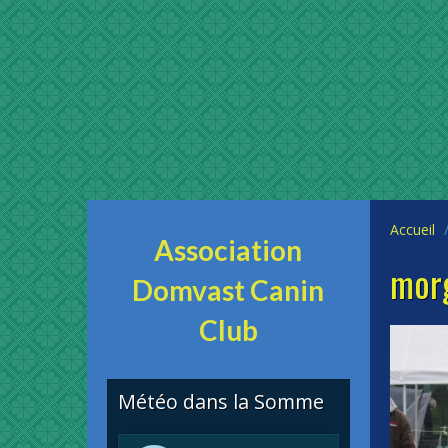
Accueil
Association
mor
Domvast Canin
Club
Météo dans la Somme