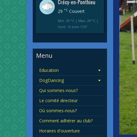
Crécy-en-Ponthieu
°C
29
Couvert
Min: 29 °C | Max: 29 °C |
Vent: 15 kmh 115°
Menu
Education
DogDancing
Qui sommes-nous?
Le comité directeur
Où sommes-nous?
Comment adhérer au club?
Horaires d'ouverture