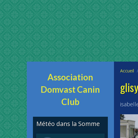
Accueil
Association
glis
Domvast Canin
Club
isabell
Météo dans la Somme