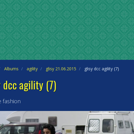
Albums
agility
glisy 21.06.2015
glisy dcc agility (7)
y dcc agility (7)
e fashion