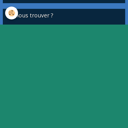
Où nous trouver ?
This page can't load Google Maps correctly.
OK
Do you own this website?
Quiz
Quiz