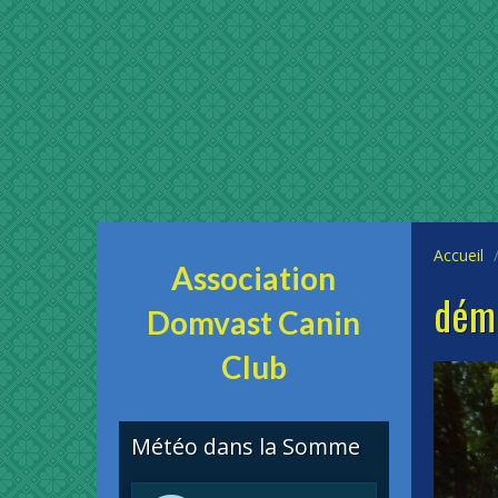
Accueil
Association
démo
Domvast Canin
Club
Météo dans la Somme