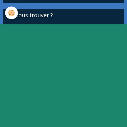
Où nous trouver ?
This page can't load Google Maps correctly.
OK
Do you own this website?
Quiz
Quiz