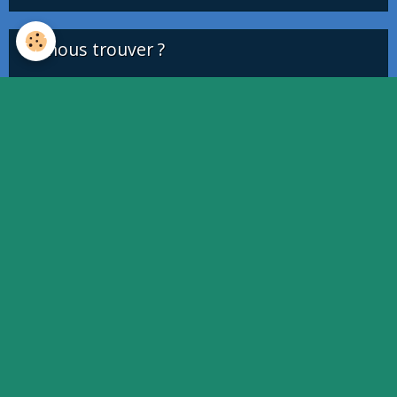
Où nous trouver ?
This page can't load Google Maps correctly.
OK
Do you own this website?
Quiz
Quiz