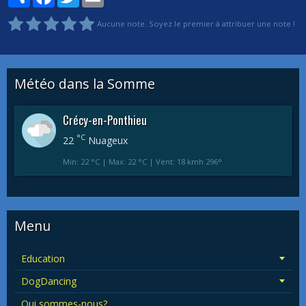
Aucune note. Soyez le premier à attribuer une note !
Météo dans la Somme
Crécy-en-Ponthieu
°C
22
Nuageux
Min: 22 °C | Max: 22 °C | Vent: 18 kmh 296°
Menu
Education
DogDancing
Qui sommes-nous?