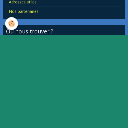
Adresses utiles
Nos partenaires
Où nous trouver ?
This page can't load Google Maps correctly.
OK
Do you own this website?
Quiz