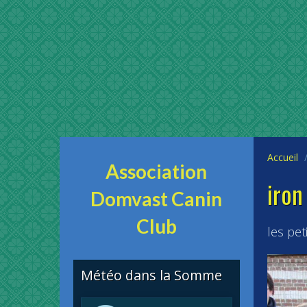
Accueil
Association
iron
Domvast Canin
Club
les peti
Météo dans la Somme