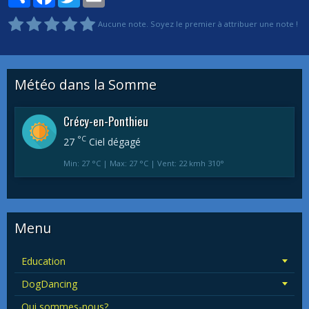
Aucune note. Soyez le premier à attribuer une note !
Météo dans la Somme
Crécy-en-Ponthieu
°C
27
Ciel dégagé
Min: 27 °C | Max: 27 °C | Vent: 22 kmh 310°
Menu
Education
DogDancing
Qui sommes-nous?