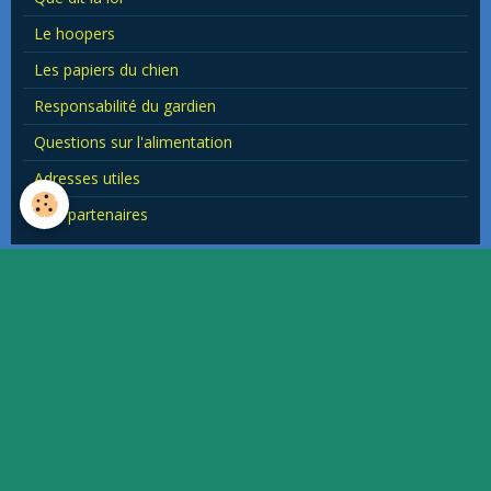
Le hoopers
Les papiers du chien
Responsabilité du gardien
Questions sur l'alimentation
Adresses utiles
Nos partenaires
Où nous trouver ?
This page can't load Google Maps correctly.
OK
Do you own this website?