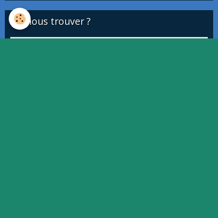
Où nous trouver ?
This page can't load Google Maps correctly.
OK
Do you own this website?
Quiz
Quiz