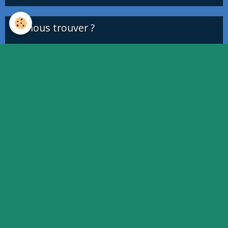
Où nous trouver ?
This page can't load Google Maps correctly.
OK
Do you own this website?
Quiz
Quiz