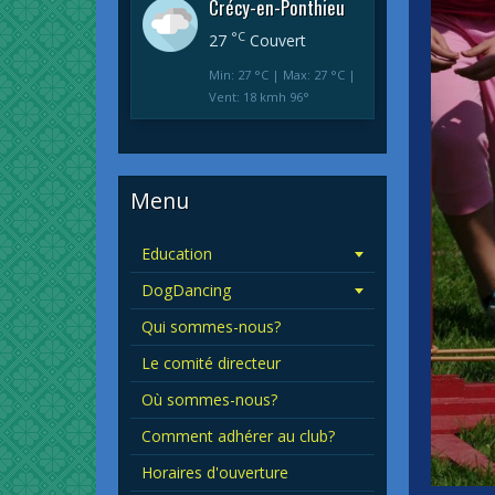
Crécy-en-Ponthieu
°C
27
Couvert
Min: 27 °C | Max: 27 °C |
Vent: 18 kmh 96°
Menu
Education
DogDancing
Qui sommes-nous?
Le comité directeur
Où sommes-nous?
Comment adhérer au club?
Horaires d'ouverture