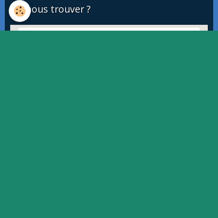
Où nous trouver ?
This page can't load Google Maps correctly.
OK
Do you own this website?
Quiz
Quiz