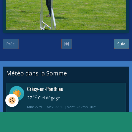
Préc.
Suiv.
Météo dans la Somme
Crécy-en-Ponthieu
°C
27
Ciel dégagé
Min: 27 °C | Max: 27 °C | Vent: 22 kmh 310°