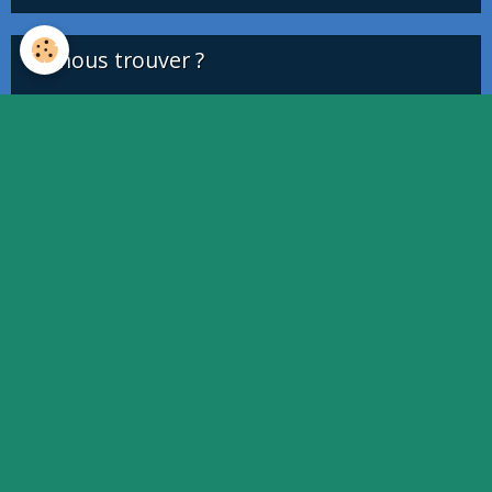
Où nous trouver ?
This page can't load Google Maps correctly.
OK
Do you own this website?
Quiz
Quiz