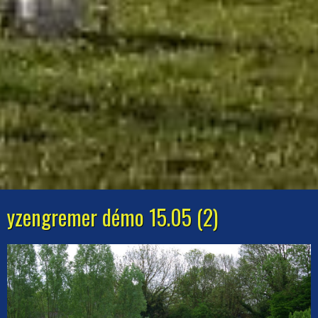
yzengremer démo 15.05 (2)