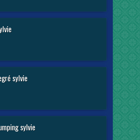
lvie
gré sylvie
umping sylvie