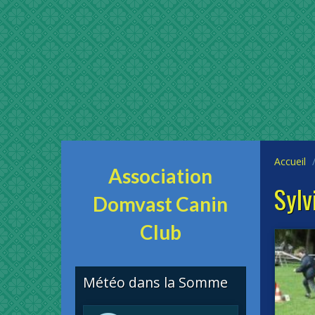
Accueil
Association
Sylv
Domvast Canin
Club
Météo dans la Somme