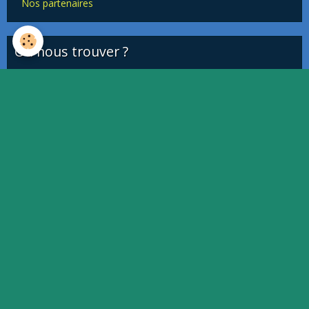
Nos partenaires
Où nous trouver ?
This page can't load Google Maps correctly.
OK
Do you own this website?
Quiz